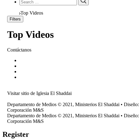
for:
Home
Top Videos
Filters
Top Videos
Contáctanos
Teléfono: (502) 2326-5151
WhatsApp: (502) 3301-7311
Correo: discipulado@iglesiaelshaddai.org
Dirección: 4 Calle 23-03 Zona 14,
Guatemala, C. A.
Visitar sitio de Iglesia El Shaddai
Departamento de Medios © 2021, Ministerios El Shaddai • Diseño:
Corporación M&S
Departamento de Medios © 2021, Ministerios El Shaddai • Diseño:
Corporación M&S
Register