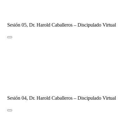
DISCIPULADO - 2021
18 de febrero de 2021
26 de agosto de 2021
2 Comments
Sesión 05, Dr. Harold Caballeros – Discipulado Virtual
SESIÓN #04 – Marcas del verdadero
Discípulo
DISCIPULADO - 2021
11 de febrero de 2021
12 de agosto de 2021
6 Comments
Sesión 04, Dr. Harold Caballeros – Discipulado Virtual
SESIÓN #03 – Discípulo = Radical