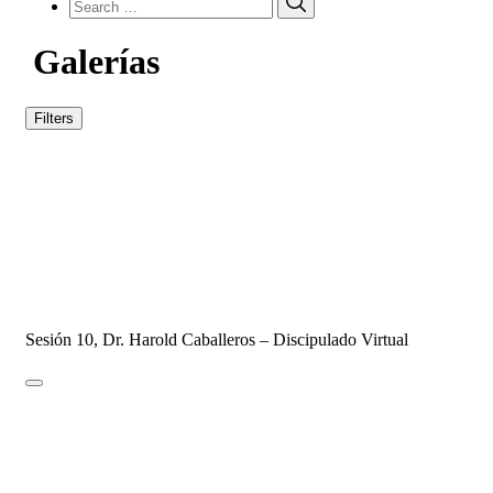
for:
Galerías
Filters
SESIÓN #10 – Oración Clave del
Avivamiento – Parte 3
DISCIPULADO - 2021
25 de marzo de 2021
28 de octubre de 2021
3 Comments
Sesión 10, Dr. Harold Caballeros – Discipulado Virtual
SESIÓN #09 – Oración Clave del
Avivamiento – Parte 2