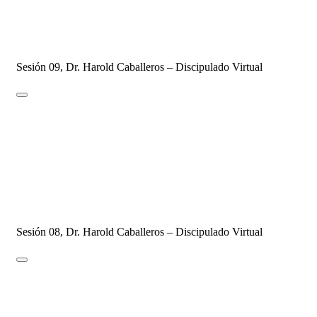
DISCIPULADO - 2021
18 de marzo de 2021
28 de octubre de 2021
2 Comments
Sesión 09, Dr. Harold Caballeros – Discipulado Virtual
SESIÓN #08 – Oración Clave del
Avivamiento
DISCIPULADO - 2021
11 de marzo de 2021
8 de octubre de 2021
1 Comment
Sesión 08, Dr. Harold Caballeros – Discipulado Virtual
SESIÓN #07 – Consagración y Santidad 