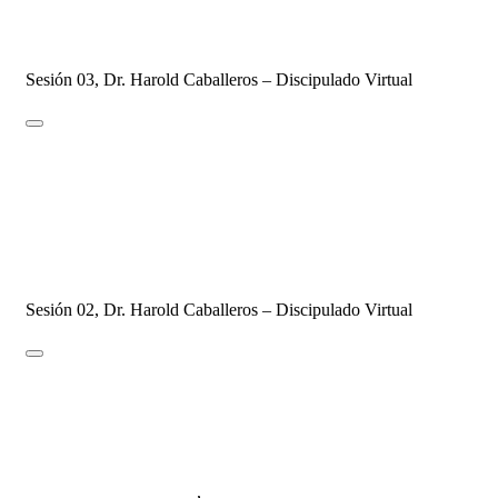
DISCIPULADO - 2021
4 de febrero de 2021
12 de agosto de 2021
4 Comments
Sesión 03, Dr. Harold Caballeros – Discipulado Virtual
SESIÓN #02 – El Señorío de Jesucristo
DISCIPULADO - 2021
27 de enero de 2021
12 de agosto de 2021
20 Comments
Sesión 02, Dr. Harold Caballeros – Discipulado Virtual
SESIÓN #01 – Introducción al
Discipulado
DISCIPULADO - 2021
,
Uncategorized