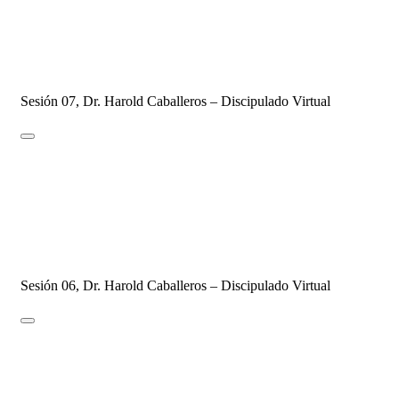
Parte 2
DISCIPULADO - 2021
4 de marzo de 2021
26 de agosto de 2021
2 Comments
Sesión 07, Dr. Harold Caballeros – Discipulado Virtual
SESIÓN #06- Consagración y Santidad
DISCIPULADO - 2021
26 de febrero de 2021
26 de agosto de 2021
2 Comments
Sesión 06, Dr. Harold Caballeros – Discipulado Virtual
SESIÓN #05 – Resoluciones del corazón