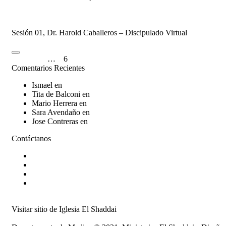
20 de enero de 2021
23 de septiembre de 2021
60 Comments
Sesión 01, Dr. Harold Caballeros – Discipulado Virtual
Navegación
Previous
1
…
5
6
Comentarios Recientes
de
Ismael
en
Mensaje
entradas
Tita de Balconi
en
Mensaje
Mario Herrera
en
Mensaje
Sara Avendaño
en
Mensaje
Jose Contreras
en
Mensaje
Contáctanos
Teléfono: (502) 2326-5151
WhatsApp: (502) 3301-7311
Correo: discipulado@iglesiaelshaddai.org
Dirección: 4 Calle 23-03 Zona 14,
Guatemala, C. A.
Visitar sitio de Iglesia El Shaddai